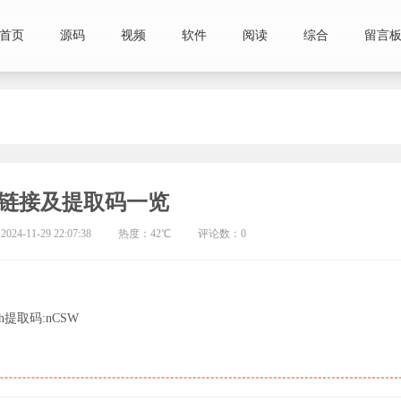
首页
源码
视频
软件
阅读
综合
留言
载链接及提取码一览
24-11-29 22:07:38
热度：42℃
评论数：0
2dlh提取码:nCSW