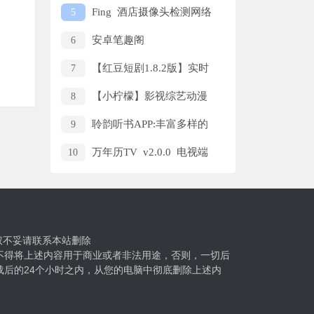
APP
Fing 酒店摄像头检测网络
5
安全工具
安卓笔趣阁
6
v191.6.tg06.208绿化版
【红豆短剧1.8.2版】实时
7
追新剧，无广告体验，界面简
【小柠檬】影视综艺动漫
8
洁，功能丰富！
全覆盖，1.3.2版本无广告
聆韵听书APP:丰富多样的
9
有声内容，让你随时随地尽情享
万年历TV v2.0.0 电视端
10
受听书的乐趣！
日历+天气
权不妥请联系本站删除
不得将上述内容用于商业或者非法用途，否则，一切后
后的24个小时之内，从您的电脑中彻底删除上述内