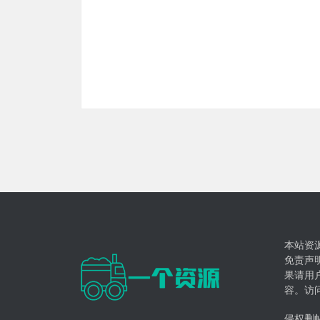
本站资
免责声
果请用
容。访
侵权删帖