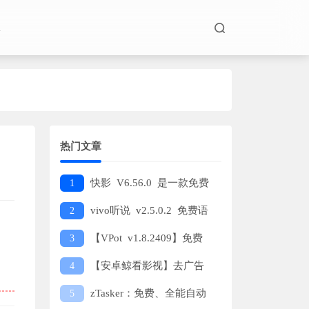
板
热门文章
快影 V6.56.0 是一款免费
1
无广告的专业拍摄、剪辑和制作
vivo听说 v2.5.0.2 免费语
2
视频的工具，深受热门短视频平
音转文字工具介绍
【VPot v1.8.2409】免费
3
台用户喜爱。
文字转语音神器，多语种、多角
【安卓鲸看影视】去广告
4
色任你选！
版，高清蓝光4K影视资源，流畅
zTasker：免费、全能自动
5
稳定播放，投屏功能体验更佳。