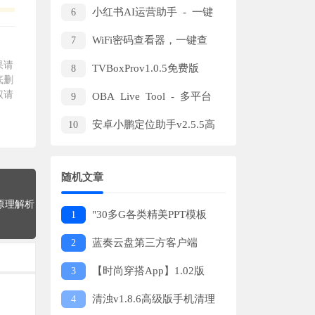
化任务工具，支持多种定时和条
小红书AI运营助手 - 一键
6
件触发方式
生成并发布内容
WiFi密码查看器，一键查
7
探索高效生产力解决方案
看已保存网络密码
果请
TVBoxProv1.0.5免费版
8
底删
权请
OBA Live Tool - 多平台
9
直播辅助工具，支持抖音小店、
安卓小鹏定位助手v2.5.5高
10
巨量百应等主流平台
级版
随机文章
原理解析
"30多G各类精美PPT模板
1
下载"
蓝奏云盘第三方客户端
2
v3.4.1
【时尚穿搭App】1.02版
3
本，小米系统测试，提供多种风
清浊v1.8.6高级版手机清理
4
格搭配和时尚资讯。