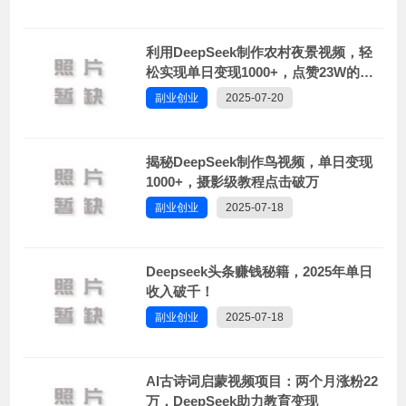
利用DeepSeek制作农村夜景视频，轻
松实现单日变现1000+，点赞23W的惊
人效果！
副业创业
2025-07-20
揭秘DeepSeek制作鸟视频，单日变现
1000+，摄影级教程点击破万
副业创业
2025-07-18
Deepseek头条赚钱秘籍，2025年单日
收入破千！
副业创业
2025-07-18
AI古诗词启蒙视频项目：两个月涨粉22
万，DeepSeek助力教育变现